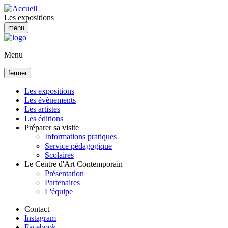
Aller
au
Les expositions
contenu
menu
principal
Menu
fermer
Les expositions
Les évènements
Navigation
Les artistes
principale
Les éditions
Préparer sa visite
Informations pratiques
Service pédagogique
Scolaires
Le Centre d'Art Contemporain
Présentation
Partenaires
L'équipe
Contact
Instagram
Facebook