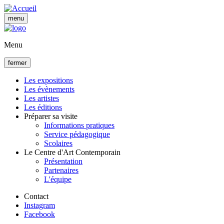
Aller
au
menu
contenu
principal
Menu
fermer
Les expositions
Les évènements
Navigation
Les artistes
principale
Les éditions
Préparer sa visite
Informations pratiques
Service pédagogique
Scolaires
Le Centre d'Art Contemporain
Présentation
Partenaires
L'équipe
Contact
Instagram
Facebook