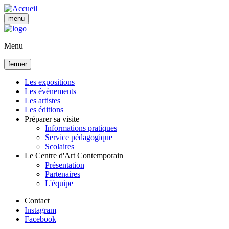
Aller
au
menu
contenu
principal
Menu
fermer
Les expositions
Les évènements
Navigation
Les artistes
principale
Les éditions
Préparer sa visite
Informations pratiques
Service pédagogique
Scolaires
Le Centre d'Art Contemporain
Présentation
Partenaires
L'équipe
Contact
Instagram
Facebook