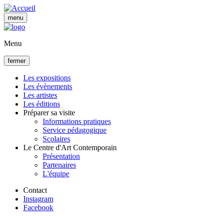
Aller
au
menu
contenu
principal
Menu
fermer
Les expositions
Les évènements
Navigation
Les artistes
principale
Les éditions
Préparer sa visite
Informations pratiques
Service pédagogique
Scolaires
Le Centre d'Art Contemporain
Présentation
Partenaires
L'équipe
Contact
Instagram
Facebook