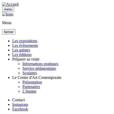
Aller
au
menu
contenu
principal
Menu
fermer
Les expositions
Les évènements
Navigation
Les artistes
principale
Les éditions
Préparer sa visite
Informations pratiques
Service pédagogique
Scolaires
Le Centre d'Art Contemporain
Présentation
Partenaires
L'équipe
Contact
Instagram
Facebook