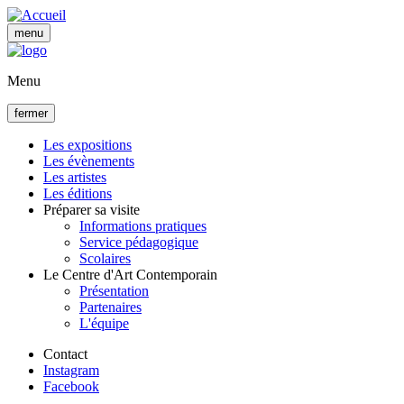
Aller
au
menu
contenu
principal
Menu
fermer
Les expositions
Les évènements
Navigation
Les artistes
principale
Les éditions
Préparer sa visite
Informations pratiques
Service pédagogique
Scolaires
Le Centre d'Art Contemporain
Présentation
Partenaires
L'équipe
Contact
Instagram
Facebook