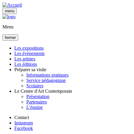
Aller
au
menu
contenu
principal
Menu
fermer
Les expositions
Les évènements
Navigation
Les artistes
principale
Les éditions
Préparer sa visite
Informations pratiques
Service pédagogique
Scolaires
Le Centre d'Art Contemporain
Présentation
Partenaires
L'équipe
Contact
Instagram
Facebook