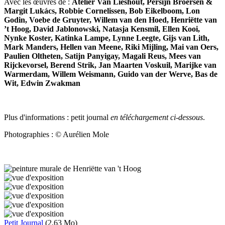
Avec les œuvres de :
Atelier Van Lieshout, Persijn Broersen &
Margit Lukács, Robbie Cornelissen, Bob Eikelboom, Lon
Godin, Voebe de Gruyter, Willem van den Hoed, Henriëtte van
’t Hoog, David Jablonowski, Natasja Kensmil, Ellen Kooi,
Nynke Koster, Katinka Lampe, Lynne Leegte, Gijs van Lith,
Mark Manders, Hellen van Meene, Riki Mijling, Mai van Oers,
Paulien Oltheten, Satijn Panyigay, Magali Reus, Mees van
Rijckevorsel, Berend Strik, Jan Maarten Voskuil, Marijke van
Warmerdam, Willem Weismann, Guido van der Werve, Bas de
Wit, Edwin Zwakman
Plus d'informations : petit journal
en téléchargement ci-dessous
.
Photographies : © Aurélien Mole
Petit Journal
(2.63 Mo)