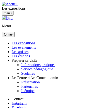
Aller
au
Les expositions
contenu
menu
principal
Menu
fermer
Les expositions
Les évènements
Navigation
Les artistes
principale
Les éditions
Préparer sa visite
Informations pratiques
Service pédagogique
Scolaires
Le Centre d'Art Contemporain
Présentation
Partenaires
L'équipe
Contact
Instagram
Facebook