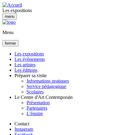
Aller
au
Les expositions
contenu
menu
principal
Menu
fermer
Les expositions
Les évènements
Navigation
Les artistes
principale
Les éditions
Préparer sa visite
Informations pratiques
Service pédagogique
Scolaires
Le Centre d'Art Contemporain
Présentation
Partenaires
L'équipe
Contact
Instagram
Facebook